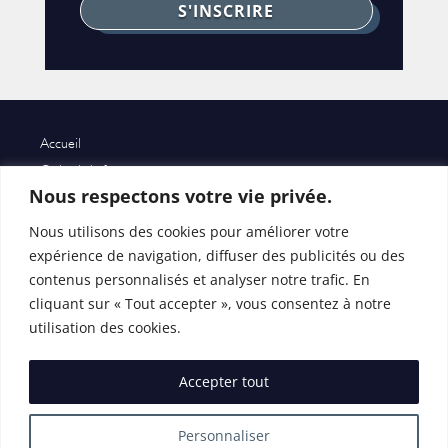
S'INSCRIRE
Accueil
Qui suis je ?
Nous respectons votre vie privée.
Process Communication Model
AMẎ Chemin
Nous utilisons des cookies pour améliorer votre
AMẎ Parcours
expérience de navigation, diffuser des publicités ou des
contenus personnalisés et analyser notre trafic. En
AMẎ Go
cliquant sur « Tout accepter », vous consentez à notre
AMẎ Co
utilisation des cookies.
AMẎ Facilitateur
Coaching en marchant
Accepter tout
Coaching en itinérance
Amis d’AMẎ
Personnaliser
Conseils d’AMẎ