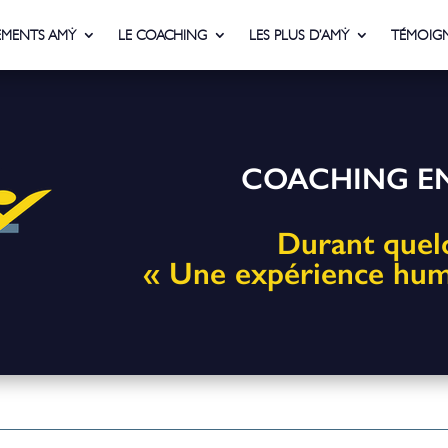
MENTS AMẎ
LE COACHING
LES PLUS D’AMẎ
TÉMOIG
COACHING EN
Durant quel
« Une expérience huma