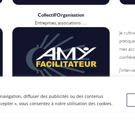
Collectif/Organisation
Entreprises, associations …
Je culti
pratiqu
mes acco
confrère
J’interv
de la pr
professi
vulnérabi
Ensemble,
navigation, diffuser des publicités ou des contenus
ccepter », vous consentez à notre utilisation des cookies.
libérons le potentiel
Je rends
de votre collectif
d’accom
fonction
EN SAVOIR PLUS