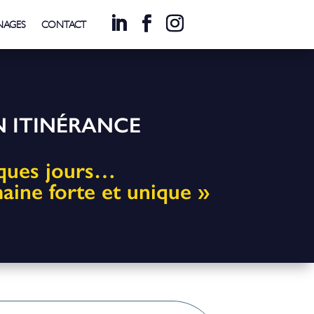
NAGES
CONTACT
 ITINÉRANCE
ques jours…
ine forte et unique »