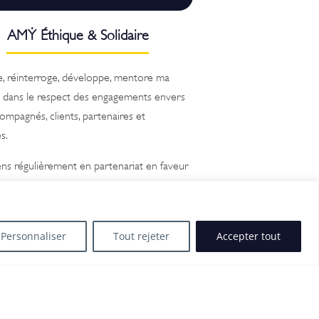
AM
Ẏ
Éthique & Solidaire
ve, réinterroge, développe, mentore ma
e dans le respect des engagements envers
mpagnés, clients, partenaires et
s.
iens régulièrement en partenariat en faveur
évention, l’inclusion, la reconversion
onnelle et des personnes en situation de
lité.
Personnaliser
Tout rejeter
Accepter tout
 accessible à tous mon offre
pagnement et adapte ma tarification en
 des situations