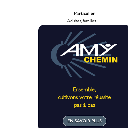
Particulier
Adultes, familles …
Ensemble,
cultivons votre réussite
pas à pas
EN SAVOIR PLUS